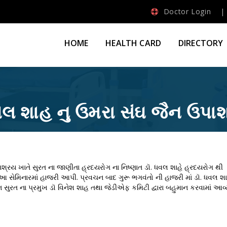
Doctor Login
HOME
HEALTH CARD
DIRECTORY
ધવલ શાહ નુ ઉમરા સંઘ જૈન ઉપા
ઉપાશ્રય ખાતે સુરત ના જાણીતા હ્રદયરોગ ના નિષ્ણાત ડૉ. ધવલ શાહે હ્રદયરોગ થ
સેમિનારમાં હાજરી આપી. પ્રવચન બાદ ગુરૂ ભગવંતો ની હાજરી માં ડૉ. ધવલ શા
શન સુરત ના પ્રમુખ ડૉ વિનેશ શાહ તથા જેડીએફ કમિટી દ્વારા બહુમાન કરવામાં આવ્ય