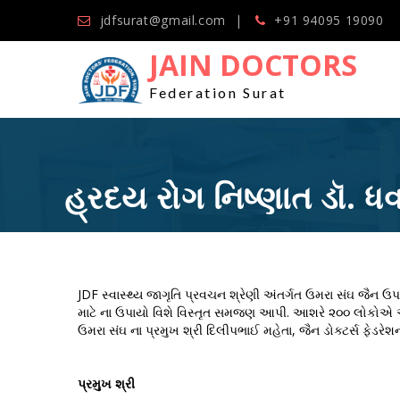
jdfsurat@gmail.com
+91 94095 19090
JAIN DOCTORS
Federation Surat
હ્રદય રોગ નિષ્ણાત ડૉ. 
JDF સ્વાસ્થ્ય જાગૃતિ પ્રવચન શ્રેણી અંતર્ગત ઉમરા સંઘ જૈન 
માટે ના ઉપાયો વિશે વિસ્તૃત સમજણ આપી. આશરે ૨૦૦ લોકોએ આ 
ઉમરા સંઘ ના પ્રમુખ શ્રી દિલીપભાઈ મહેતા, જૈન ડોક્ટર્સ ફેડરે
પ્રમુખ શ્રી