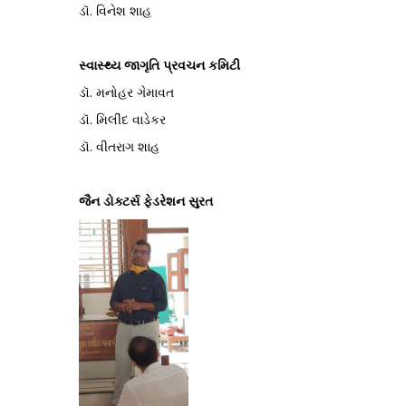
ડૉ. વિનેશ શાહ
સ્વાસ્થ્ય જાગૃતિ પ્રવચન કમિટી
ડૉ. મનોહર ગેમાવત
ડૉ. મિલીંદ વાડેકર
ડૉ. વીતરાગ શાહ
જૈન ડોક્ટર્સ ફેડરેશન સુરત