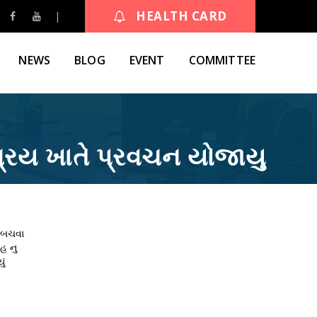
HEALTH CARD
NEWS
BLOG
EVENT
COMMITTEE
શ્રય ખાતે પ્રવચન યોજાયુ
ી બચવા
હ નુ
ું