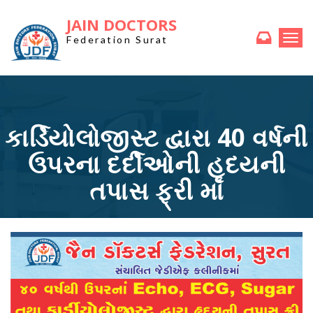
JAIN DOCTORS
Togg
Federation Surat
navi
કાર્ડિયોલોજીસ્ટ દ્વારા 40 વર્ષની
ઉપરના દર્દીઓની હૃદયની
તપાસ ફ્રી માં