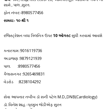
સામે , પાલ ,સુરત.
ફોન નંબર:-8980577456
સમય:- ૧૦ થી ૧
રજિસ્ટ્રેશન બધા ક્લિનિક ઉપર
10 ઓગસ્ટ
સુધી કરવામાં આવશે
કતારગામ :9016119736
અડાજણ :9879121939
પાલ. :8980577456
કૈલાસનગર :9265469831
વેડરોડ :8238104292
સેવા આપનાર તબીબ ડૉ સની પટેલ M.D.,DNB(Cardiology)
ડૉ. વિનેશ શાહ -પ્રમુખ જેડીએફ સુરત