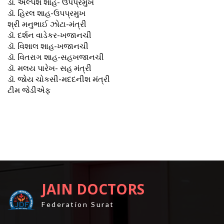
ડૉ. અલ્પેશ શાહ- ઉપપ્રમુખ
ડૉ. હિરલ શાહ-ઉપપ્રમુખ
શ્રી મનુભાઈ ઝોટા-મંત્રી
ડૉ. દર્શન વાડેકર-ખજાનચી
ડૉ. વિશાલ શાહ-ખજાનચી
ડૉ. વિતરાગ શાહ-સહખજાનચી
ડૉ. મલય પારેખ- સહ મંત્રી
ડૉ. જોય ચોકસી-મદદનીશ મંત્રી
ટીમ જેડીએફ
JAIN DOCTORS
Federation Surat