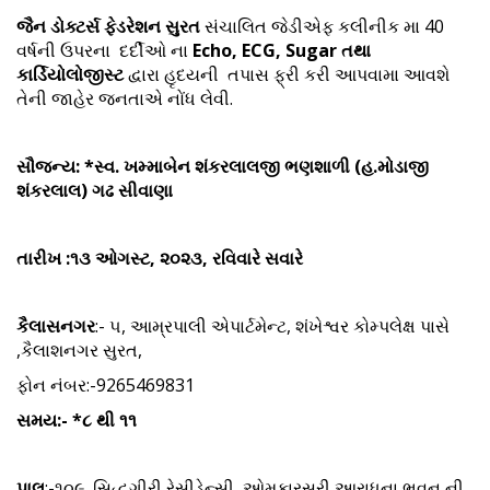
જૈન ડોક્ટર્સ ફેડરેશન સુરત
સંચાલિત જેડીએફ કલીનીક મા 40
વર્ષની ઉપરના દર્દીઓ ના
Echo, ECG, Sugar તથા
કાર્ડિયોલોજીસ્ટ
દ્વારા હૃદયની તપાસ ફ્રી કરી આપવામા આવશે
તેની જાહેર જનતાએ નોંધ લેવી.
સૌજન્ય: *સ્વ. ખમ્માબેન શંકરલાલજી ભણશાળી (હ.મોડાજી
શંકરલાલ) ગઢ સીવાણા
તારીખ :૧૩ ઓગસ્ટ, ૨૦૨૩, રવિવારે સવારે
કૈલાસનગર
:- ૫, આમ્રપાલી એપાર્ટમેન્ટ, શંખેશ્વર કોમ્પલેક્ષ પાસે
,કૈલાશનગર સુરત,
ફોન નંબર:-9265469831
સમય:- *૮ થી ૧૧
પાલ
:-૧૦૯, સિદ્ધગીરી રેસીડેન્સી, ઓમકારસૂરી આરાધના ભવન ની