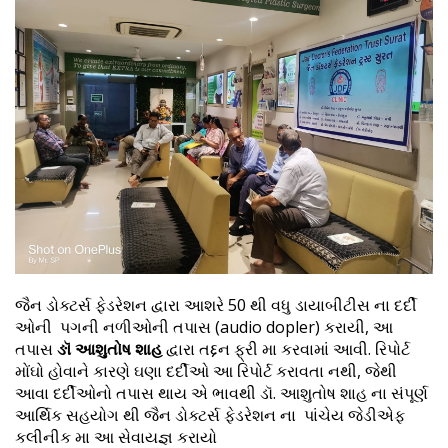
જૈન ડોક્ટર્સ ફેડરેશન દ્વારા આશરે 50 થી વધુ ડાયાબીટીસ ના દર્દી
ઓની પગની નળીઓની તપાસ (audio dopler) કરાયી, આ
તપાસ
ઙૉ આશુતોષ શાહ
દ્વારા તદ્દન ફ્રી મા કરવામાં આવી. રિપોર્ટ
મોંઘો હોવાને કારણે ઘણા દર્દીઓ આ રિપોર્ટ કરાવતા નથી, જેથી
આવા દર્દીઓનો તપાસ થાય એ ભાવથી ડૉ. આશુતોષ શાહ ના સંપૂર્ણ
આર્થિક સહયોગ થી જૈન ડોક્ટર્સ ફેડરેશન ના પાંચેય જેડીએફ
કલીનીક મા આ સેવાયજ્ઞ કરાયો