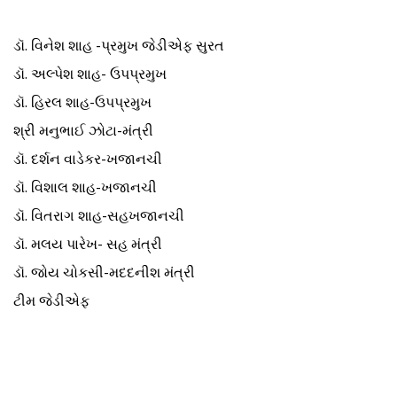
ડૉ. વિનેશ શાહ -પ્રમુખ જેડીએફ સુરત
ડૉ. અલ્પેશ શાહ- ઉપપ્રમુખ
ડૉ. હિરલ શાહ-ઉપપ્રમુખ
શ્રી મનુભાઈ ઝોટા-મંત્રી
ડૉ. દર્શન વાડેકર-ખજાનચી
ડૉ. વિશાલ શાહ-ખજાનચી
ડૉ. વિતરાગ શાહ-સહખજાનચી
ડૉ. મલય પારેખ- સહ મંત્રી
ડૉ. જોય ચોકસી-મદદનીશ મંત્રી
ટીમ જેડીએફ