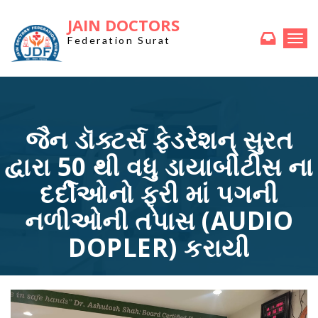
JAIN DOCTORS
Togg
Federation Surat
navi
જૈન ડૉક્ટર્સ ફેડરેશન્ સુરત
દ્વારા 50 થી વધુ ડાયાબીટીસ ના
દર્દીઓનો ફ્રી માં પગની
ન‌‌‌‌‌‌‌‌‌‌‌ળીઓની તપાસ (AUDIO
DOPLER) કરાયી