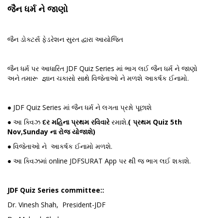
જૈન ધર્મ ને જાણો
જૈન ડોક્ટર્સ ફેડરેશન સુરત દ્વારા આયોજિત
જૈન ધર્મ પર આધારિત JDF Quiz Series માં ભાગ લઈ જૈન ધર્મ ને જાણો
અને તમારૂ જ્ઞાન ચકાસો સાથે વિજેતાઓ ને મળશે આકર્ષક ઈનામો.
● JDF Quiz Series માં જૈન ધર્મ ને લગતા પ્રશ્નો પૂછાશે
● આ ક્વિઝ
દર મહિના પ્રથમ રવિવારે
રમાશે.
( પ્રથમ Quiz 5th
Nov,Sunday ના રોજ યોજાશે)
● વિજેતાઓ ને આકર્ષક ઈનામો મળશે.
● આ ક્વિઝમાં online JDFSURAT App પર થી જ ભાગ લઈ શકાશે.
JDF Quiz Series committee::
Dr. Vinesh Shah, President-JDF