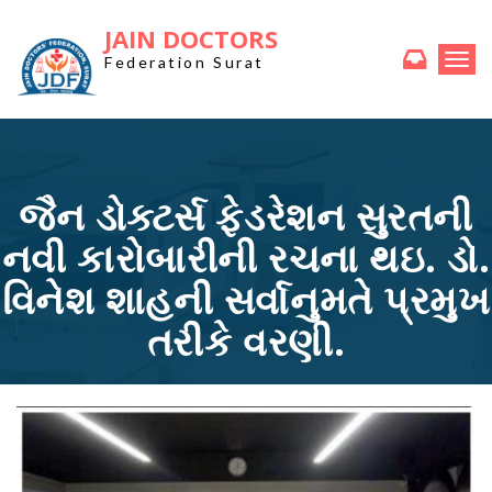
JAIN DOCTORS
Togg
Federation Surat
navi
જૈન ડોક્ટર્સ ફેડરેશન સુરતની
નવી કારોબારીની રચના થઇ. ડો.
વિનેશ શાહની સર્વાનુમતે પ્રમુખ
તરીકે વરણી.